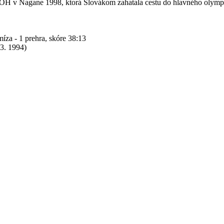
 ZOH v Nagane 1998, ktorá Slovákom zahatala cestu do hlavného olympi
 - 1 prehra, skóre 38:13
3. 1994)