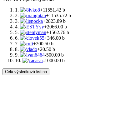
1.
8ivko8
+11551.42 b
2.
orangutan
+11535.72 b
3.
lienocka
+2823.89 b
4.
ESTYyy
+2066.00 b
5.
stenlyman
+1562.76 b
6.
clovek55
+346.00 b
7.
rufi
+200.50 b
8.
vlado
+20.50 b
9.
ivan6464
-500.00 b
10.
caeasar
-1000.00 b
Celá výsledková listina