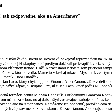
a
ť tak zodpovedne, ako na Američanov"
v histórii čaká v stredu na slovenskú hokejovú reprezentáciu na 76. 
uľky základnej H-skupiny, keď predtým dokázali prekvapiť favorizovaný
túpenom víťaznom trende. Hráči Kazachstanu v doterajšom priebehu šampi
točníkov, ktorí to vedia. Máme to v krvi aj rukách. Myslím si, že s 
ta útočník Libor Hudáček.
í Ján Laco, ktorý chytal aj proti Fínom a Američanom. „Dozvedeli sme 
štyri ťažké zápasy v skupine,“ myslí si Ján Laco, ktorý počas MS po
točná formácia centra Michala Handzuša s krídelníkmi Brankom Rad
om máme za sebou, no aj ďalšie štyri zostávajúce súboje budú ťažké. „
dpovedne ako na Američanov. Nemôžeme ich podceniť, pretože vedia da
jomných zápasov medzi Slovenskom a Kazachstanom. Z doterajších ôsmich 