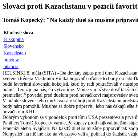
Slováci proti Kazachstanu v pozícii favorit
Tomáš Kopecký: "Na každý duel sa musíme pripravi
Kľúčové slová
H-skupina
Slovensko
Kazachstan
preview
bilancia
HELSINKI 8. mája (SITA) - Iba deviaty zápas proti tímu Kazachstanu 
zverenci trénera Vladimíra Vůjtka bojovať o ďalšie tri body do tab
budú favoritmi slovenskí hokejisti, ktorí by radi pokračovali v nas
brániť. Teraz je na nás, čo vytvoríme. Máme v mužstve dosť takých ú
premieňať,“ povedal pred duelom proti nováčikovi majstrovstiev sve
V bránke slovenského mužstva sa v súboji proti Kazachstanu predstav
body nám pomohli. Musíme sa dobre pripraviť, lebo nás čakajú ešte 
nováčikom KHL.
Dobrým výkonom sa v pondelok proti tímu USA prezentovala prvá ú
Panthers Tomáš Kopecký varuje, že zápasy proti najkvalitnejším súper
Francúzi alebo Švajčiari. Na každý duel sa musíme pripraviť tak zo
Nemyslieť na nič iné ako na víťazstvo velí aj pohľad do štatistík vzá