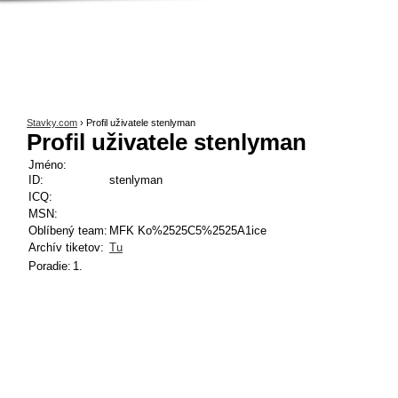
Stavky.com
› Profil uživatele stenlyman
Profil uživatele stenlyman
Jméno:
ID:
stenlyman
ICQ:
MSN:
Oblíbený team:
MFK Ko%2525C5%2525A1ice
Archív tiketov:
Tu
Poradie:
1.