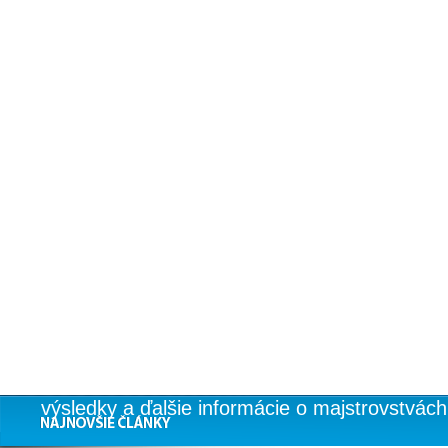
MSHOKEJ
ČLÁNKY
KURZY
TÍMY
VÝSLEDKY
LIVESCORE
TIPOVANIE MS 2012 V ĽADO
MSHokej.Stavky.com Vám v spolupráci s BWi
športové tipovanie Majtrovstiev sveta v hokej
vyhrať rôzne ceny. V našej súťaží môžete vyh
ceny do výšky 100 Eur. Tiež u nás nájdete čla
výsledky a ďalšie informácie o majstrovstvách